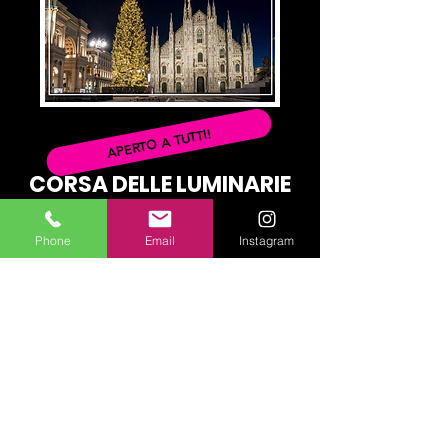
APERTO A TUTTI!
CORSA DELLE LUMINARIE
MILANESI
Phone
Email
Instagram
Mercoledì 18 dicembre
2024
1° ritrovo ore 19.30:
parcheggio di Cascina Gobba MM2
2° ritrovo:
metropolitana di Porta Genova
MM2
Corsa al ritmo del più lento
con PIZZATA FINALE!