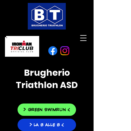
Brugherio
Triathlon ASD
> GREEN SWIMRUN <
> LA 8 ALLE 8 <